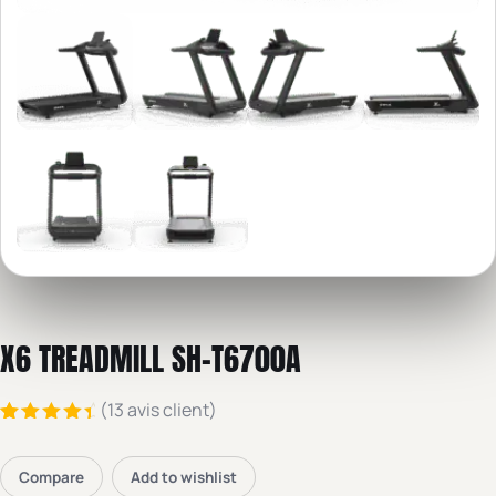
X6 TREADMILL SH-T6700A
(
13
avis client)
Noté
13
4.77
sur
5 basé
Compare
Add to wishlist
sur