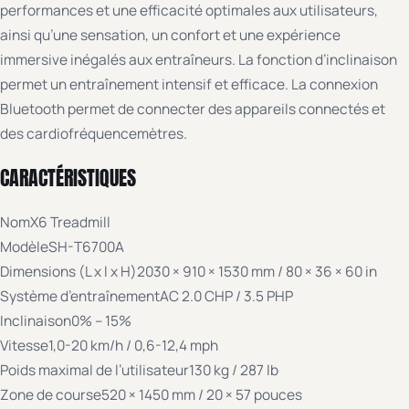
performances et une efficacité optimales aux utilisateurs,
ainsi qu’une sensation, un confort et une expérience
immersive inégalés aux entraîneurs. La fonction d’inclinaison
permet un entraînement intensif et efficace. La connexion
Bluetooth permet de connecter des appareils connectés et
des cardiofréquencemètres.
CARACTÉRISTIQUES
Nom
X6 Treadmill
Modèle
SH-T6700A
Dimensions (L x l x H)
2030 × 910 × 1530 mm / 80 × 36 × 60 in
Système d’entraînement
AC 2.0 CHP / 3.5 PHP
Inclinaison
0% – 15%
Vitesse
1,0-20 km/h / 0,6-12,4 mph
Poids maximal de l’utilisateur
130 kg / 287 lb
Zone de course
520 × 1450 mm / 20 × 57 pouces