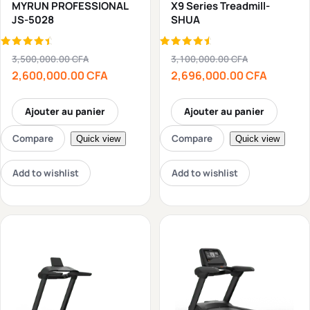
MYRUN PROFESSIONAL
X9 Series Treadmill-
JS-5028
SHUA
Note
Note
3,500,000.00
CFA
3,100,000.00
CFA
4.75
4.80
sur 5
sur 5
2,600,000.00
CFA
2,696,000.00
CFA
Ajouter au panier
Ajouter au panier
Compare
Compare
Quick view
Quick view
Add to wishlist
Add to wishlist