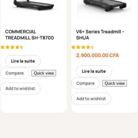
COMMERCIAL
V6+ Series Treadmill –
TREADMILL SH-T8700
SHUA
Note
Note
2,900,000.00
CFA
4.79
4.75
Lire la suite
sur 5
sur 5
Lire la suite
Compare
Quick view
Compare
Quick view
Add to wishlist
Add to wishlist