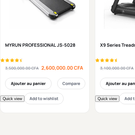
MYRUN PROFESSIONAL JS-5028
X9 Series Tread
Note
Note
2,600,000.00
CFA
3,500,000.00
CFA
3,100,000.00
CFA
4.75
4.80
sur 5
sur 5
Ajouter au panier
Compare
Ajouter au pan
Add to wishlist
Add t
Quick view
Quick view