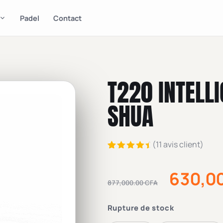
Padel
Contact
T220 INTELL
SHUA
(
11
avis client)
Noté
11
4.82
sur
630,0
5 basé
sur
877,000.00
CFA
notations
client
Rupture de stock