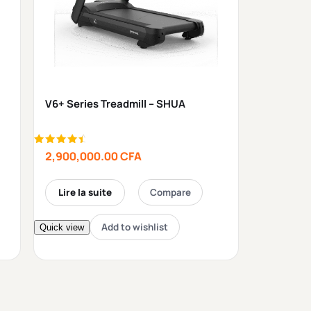
V6+ Series Treadmill – SHUA
Note
2,900,000.00
CFA
4.75
sur 5
Lire la suite
Compare
Add to wishlist
Quick view