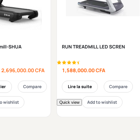
mill-SHUA
RUN TREADMILL LED SCREN
Note
2,696,000.00
CFA
1,588,000.00
CFA
4.75
sur 5
ier
Compare
Lire la suite
Compare
o wishlist
Add to wishlist
Quick view