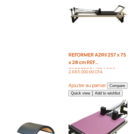
REFORMER A2RII 257 x 75
x 28 cm REF
PAPREFORMERA2R2
2,663,000.00
CFA
Ajouter au panier
Compare
Quick view
Add to wishlist