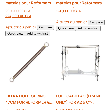
matelas pour Reformers
matelas pour Reformers
Pilates de la série C
Pilates série A
299,000.00
CFA
230,000.00
CFA
224,000.00
CFA
Ajouter au panier
Compare
Ajouter au panier
Compare
Quick view
Add to wishlist
Quick view
Add to wishlist
EXTRA LIGHT SPRING
FULL CADILLAC (FRAME
47CM FOR REFORMER &
ONLY) FOR A2 & C*-
CADILLAC
SERIES REFORMERS
51,000.00
CFA
2,332,000.00
CFA