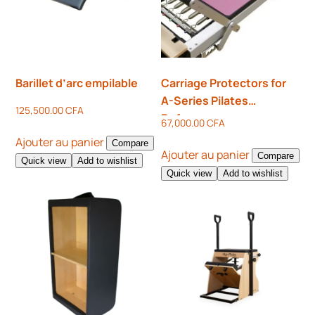
Barillet d’arc empilable
Carriage Protectors for
A-Series Pilates
125,500.00
CFA
Reformers –
67,000.00
CFA
Aubergine/Grey
Ajouter au panier
Compare
Ajouter au panier
Compare
Quick view
Add to wishlist
Quick view
Add to wishlist