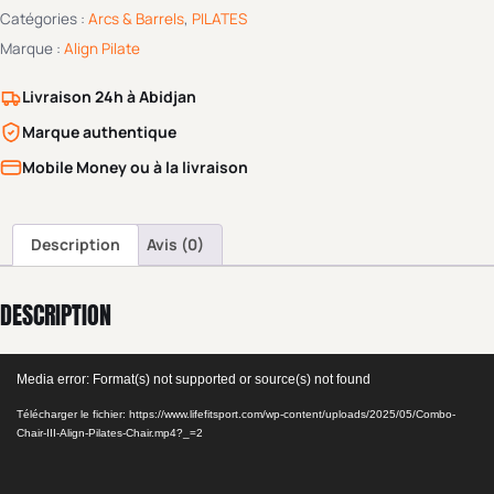
Catégories :
Arcs & Barrels
,
PILATES
Marque :
Align Pilate
Livraison 24h à Abidjan
Marque authentique
Mobile Money ou à la livraison
Description
Avis (0)
DESCRIPTION
Lecteur
Media error: Format(s) not supported or source(s) not found
vidéo
Télécharger le fichier: https://www.lifefitsport.com/wp-content/uploads/2025/05/Combo-
Chair-III-Align-Pilates-Chair.mp4?_=2