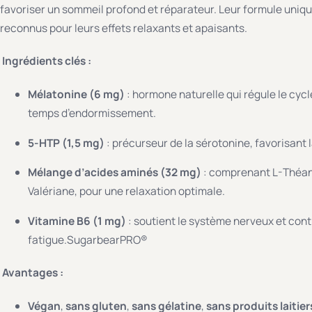
favoriser un sommeil profond et réparateur.
Leur formule uniqu
reconnus pour leurs effets relaxants et apaisants.
Ingrédients clés :
Mélatonine (6 mg)
:
hormone naturelle qui régule le cycle
temps d’endormissement.
5-HTP (1,5 mg)
:
précurseur de la sérotonine, favorisant l
Mélange d’acides aminés (32 mg)
:
comprenant L-Théanin
Valériane, pour une relaxation optimale.
Vitamine B6 (1 mg)
:
soutient le système nerveux et contr
fatigue.
SugarbearPRO®
Avantages :
Végan
,
sans gluten
,
sans gélatine
,
sans produits laitier