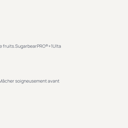
 fruits.
SugarbearPRO®
+1
Ulta
Mâcher soigneusement avant