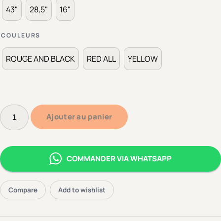
43"
28,5"
16"
COULEURS
ROUGE AND BLACK
RED ALL
YELLOW
Ajouter au panier
COMMANDER VIA WHATSAPP
Compare
Add to wishlist