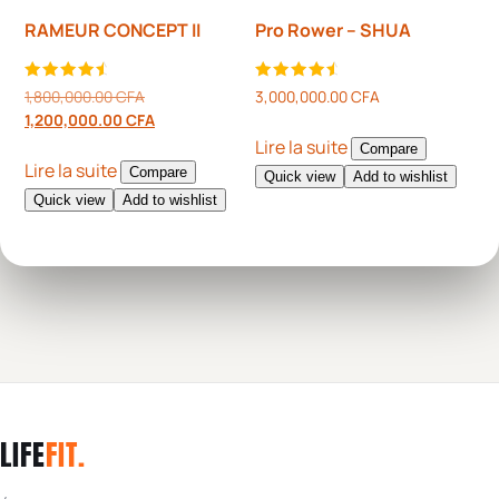
RAMEUR CONCEPT II
Pro Rower – SHUA
Note
Note
1,800,000.00
CFA
3,000,000.00
CFA
4.80
4.80
1,200,000.00
CFA
sur 5
sur 5
Lire la suite
Compare
Lire la suite
Compare
Quick view
Add to wishlist
Quick view
Add to wishlist
LIFE
FIT
.