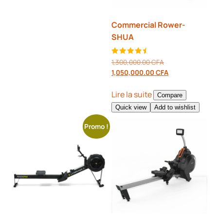
Commercial Rower-
SHUA
Note
1,300,000.00
CFA
4.80
1,050,000.00
CFA
sur 5
Lire la suite
Compare
Quick view
Add to wishlist
Promo !