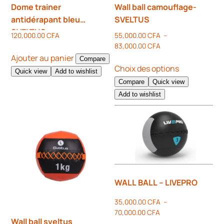
Dome trainer
Wall ball camouflage-
antidérapant bleu
SVELTUS
SVELTUS
120,000.00
CFA
55,000.00
CFA
–
83,000.00
CFA
Ajouter au panier
Compare
Choix des options
Quick view
Add to wishlist
Compare
Quick view
Add to wishlist
WALL BALL – LIVEPRO
35,000.00
CFA
–
70,000.00
CFA
Wall ball sveltus